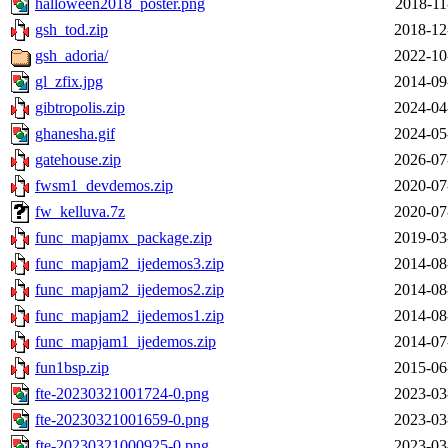
halloween2018_poster.png
2018-11
gsh_tod.zip
2018-12
gsh_adoria/
2022-10
gl_zfix.jpg
2014-09
gibtropolis.zip
2024-04
ghanesha.gif
2024-05
gatehouse.zip
2026-07
fwsm1_devdemos.zip
2020-07
fw_kelluva.7z
2020-07
func_mapjamx_package.zip
2019-03
func_mapjam2_ijedemos3.zip
2014-08
func_mapjam2_ijedemos2.zip
2014-08
func_mapjam2_ijedemos1.zip
2014-08
func_mapjam1_ijedemos.zip
2014-07
fun1bsp.zip
2015-06
fte-20230321001724-0.png
2023-03
fte-20230321001659-0.png
2023-03
fte-20230321000925-0.png
2023-03