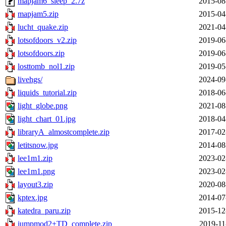
mapjam6_sleep_2.7z
2015-08
mapjam5.zip
2015-04
lucht_quake.zip
2021-04
lotsofdoors_v2.zip
2019-06
lotsofdoors.zip
2019-06
losttomb_nol1.zip
2019-05
livehgs/
2024-09
liquids_tutorial.zip
2018-06
light_globe.png
2021-08
light_chart_01.jpg
2018-04
libraryA_almostcomplete.zip
2017-02
letitsnow.jpg
2014-08
lee1m1.zip
2023-02
lee1m1.png
2023-02
layout3.zip
2020-08
kptex.jpg
2014-07
katedra_paru.zip
2015-12
jumpmod2+TD_complete.zip
2019-11