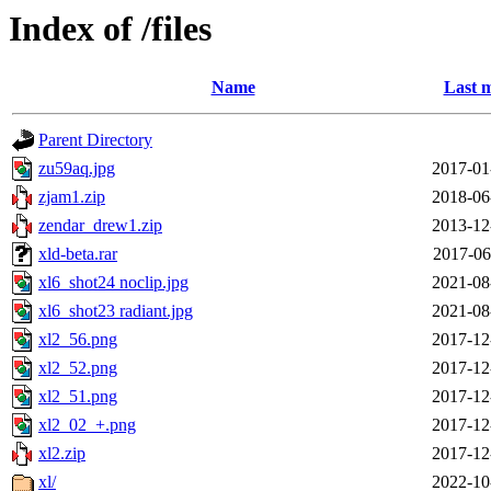
Index of /files
Name
Last m
Parent Directory
zu59aq.jpg
2017-01
zjam1.zip
2018-06
zendar_drew1.zip
2013-12
xld-beta.rar
2017-06
xl6_shot24 noclip.jpg
2021-08
xl6_shot23 radiant.jpg
2021-08
xl2_56.png
2017-12
xl2_52.png
2017-12
xl2_51.png
2017-12
xl2_02_+.png
2017-12
xl2.zip
2017-12
xl/
2022-10