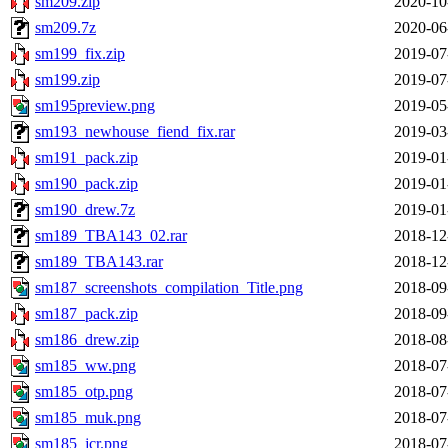
sm209.zip
2020-10
sm209.7z
2020-06
sm199_fix.zip
2019-07
sm199.zip
2019-07
sm195preview.png
2019-05
sm193_newhouse_fiend_fix.rar
2019-03
sm191_pack.zip
2019-01
sm190_pack.zip
2019-01
sm190_drew.7z
2019-01
sm189_TBA143_02.rar
2018-12
sm189_TBA143.rar
2018-12
sm187_screenshots_compilation_Title.png
2018-09
sm187_pack.zip
2018-09
sm186_drew.zip
2018-08
sm185_ww.png
2018-07
sm185_otp.png
2018-07
sm185_muk.png
2018-07
sm185_jcr.png
2018-07