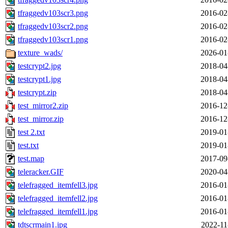
tfraggedv103scr3.png
2016-02
tfraggedv103scr2.png
2016-02
tfraggedv103scr1.png
2016-02
texture_wads/
2026-01
testcrypt2.jpg
2018-04
testcrypt1.jpg
2018-04
testcrypt.zip
2018-04
test_mirror2.zip
2016-12
test_mirror.zip
2016-12
test 2.txt
2019-01
test.txt
2019-01
test.map
2017-09
teleracker.GIF
2020-04
telefragged_itemfell3.jpg
2016-01
telefragged_itemfell2.jpg
2016-01
telefragged_itemfell1.jpg
2016-01
tdtscrmain1.jpg
2022-11