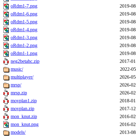
oRdm1-7.png
2019-08
oRdm1-6.png
2019-08
oRdm1-5.png
2019-08
oRdm1-4.png
2019-08
oRdm1-3.png
2019-08
oRdm1-2.png
2019-08
oRdm1-1.png
2019-08
neg2betahc.zip
2017-01
music/
2022-05
multiplayer/
2026-05
mrsp/
2026-02
mrsp.zip
2026-02
movplan1.zip
2018-01
movplan.zip
2017-12
mon_knut.zip
2016-02
mon_knut.png
2016-02
models/
2013-08