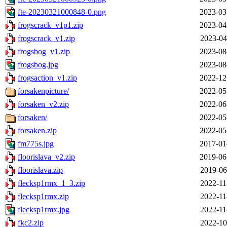
fte-20230321000848-0.png
2023-03
frogscrack_v1p1.zip
2023-04
frogscrack_v1.zip
2023-04
frogsbog_v1.zip
2023-08
frogsbog.jpg
2023-08
frogsaction_v1.zip
2022-12
forsakenpicture/
2022-05
forsaken_v2.zip
2022-06
forsaken/
2022-05
forsaken.zip
2022-05
fm775s.jpg
2017-01
floorislava_v2.zip
2019-06
floorislava.zip
2019-06
flecksp1rmx_1_3.zip
2022-11
flecksp1rmx.zip
2022-11
flecksp1rmx.jpg
2022-11
fkc2.zip
2022-10