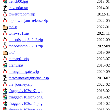
trench00.jpg
2018-01
tr_zendar.rar
2014-01
towerofdoom.zip
2022-11
topdown_jam_release.zip
2022-05
tools/
2022-01
tonswsp1.zip
2021-11
toneodspmp3_2_2.zip
2022-09
toneodspmp3_2_1.zip
2022-09
tod/
2019-09
tntmap01.zip
2023-07
tifany.jpg
2016-02
throughthegates.zip
2020-09
thetownofknightsfinal.bsp
2019-07
the_journey.zip
2022-02
tfraggedv103scr7.png
2016-02
tfraggedv103scr6.png
2016-02
tfraggedv103scr5.png
2016-02
tfraggedv103scr4.png
2016-02