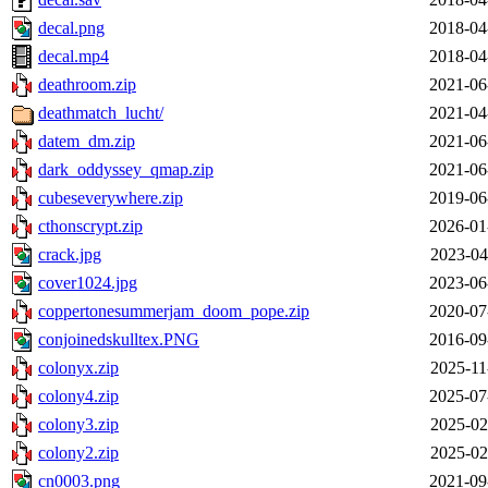
decal.png
2018-04
decal.mp4
2018-04
deathroom.zip
2021-06
deathmatch_lucht/
2021-04
datem_dm.zip
2021-06
dark_oddyssey_qmap.zip
2021-06
cubeseverywhere.zip
2019-06
cthonscrypt.zip
2026-01
crack.jpg
2023-04
cover1024.jpg
2023-06
coppertonesummerjam_doom_pope.zip
2020-07
conjoinedskulltex.PNG
2016-09
colonyx.zip
2025-11
colony4.zip
2025-07
colony3.zip
2025-02
colony2.zip
2025-02
cn0003.png
2021-09