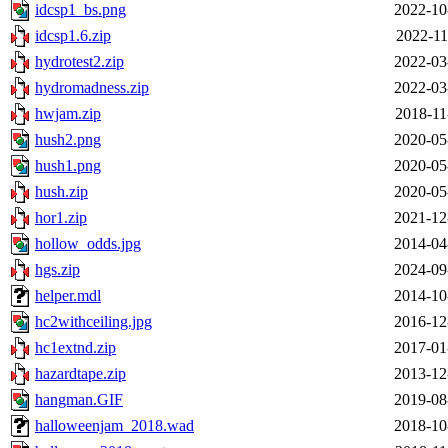
idcsp1_bs.png
2022-10
idcsp1.6.zip
2022-11
hydrotest2.zip
2022-03
hydromadness.zip
2022-03
hwjam.zip
2018-11
hush2.png
2020-05
hush1.png
2020-05
hush.zip
2020-05
hor1.zip
2021-12
hollow_odds.jpg
2014-04
hgs.zip
2024-09
helper.mdl
2014-10
hc2withceiling.jpg
2016-12
hc1extnd.zip
2017-01
hazardtape.zip
2013-12
hangman.GIF
2019-08
halloweenjam_2018.wad
2018-10