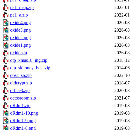
pa1_map.zip
2022-01
pa1_a.zip
2022-01
oxide4.png
2026-08
oxide3.png
2026-08
oxide2.png
2026-08
oxide1.png
2026-08
oxide.zip
2026-08
otp_xmas18_ing.zip
2018-12
otp_skhoney_beta.zip
2014-06
oosc_sp.zip
2022-10
oldcrypt.zip
2018-07
office3.zip
2020-08
octosroom.zip
2021-07
oRdm1.zip
2019-08
oRdm1-10.png
2019-08
oRdm1-9.png
2019-08
oRdm1-8.png
2019-08