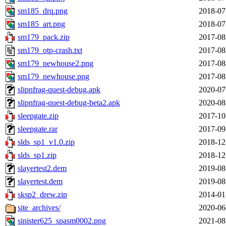
sm185_drq.png
2018-07
sm185_art.png
2018-07
sm179_pack.zip
2017-08
sm179_otp-crash.txt
2017-08
sm179_newhouse2.png
2017-08
sm179_newhouse.png
2017-08
slipnfrag-quest-debug.apk
2020-07
slipnfrag-quest-debug-beta2.apk
2020-08
sleepgate.zip
2017-10
sleepgate.rar
2017-09
slds_sp1_v1.0.zip
2018-12
slds_sp1.zip
2018-12
slayertest2.dem
2019-08
slayertest.dem
2019-08
sksp2_drew.zip
2014-01
site_archives/
2020-06
sinister625_spasm0002.png
2021-08