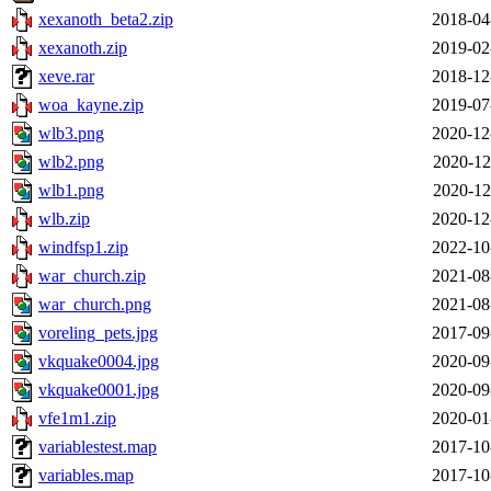
xexanoth_beta2.zip
2018-04
xexanoth.zip
2019-02
xeve.rar
2018-12
woa_kayne.zip
2019-07
wlb3.png
2020-12
wlb2.png
2020-12
wlb1.png
2020-12
wlb.zip
2020-12
windfsp1.zip
2022-10
war_church.zip
2021-08
war_church.png
2021-08
voreling_pets.jpg
2017-09
vkquake0004.jpg
2020-09
vkquake0001.jpg
2020-09
vfe1m1.zip
2020-01
variablestest.map
2017-10
variables.map
2017-10