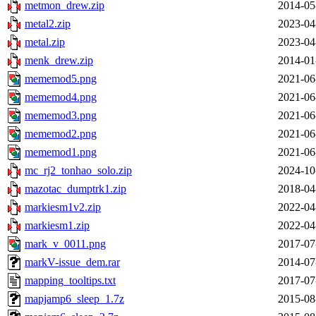
metmon_drew.zip
2014-05
metal2.zip
2023-04
metal.zip
2023-04
menk_drew.zip
2014-01
mememod5.png
2021-06
mememod4.png
2021-06
mememod3.png
2021-06
mememod2.png
2021-06
mememod1.png
2021-06
mc_rj2_tonhao_solo.zip
2024-10
mazotac_dumptrk1.zip
2018-04
markiesm1v2.zip
2022-04
markiesm1.zip
2022-04
mark_v_0011.png
2017-07
markV-issue_dem.rar
2014-07
mapping_tooltips.txt
2017-07
mapjamp6_sleep_1.7z
2015-08