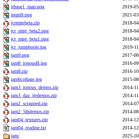
jrbase1_map.png
2019-05
jpqm9.png
2021-03
jcrmirebeta.zip
2018-04
jcr_mire_beta2.png
2018-04
jcr_mire_beta1.png
2018-04
jcr_jumpboots.jpg
2019-11
jam9.png
2017-08
jam8_ionousB.jpg
2016-09
jam8.zip
2016-10
jam6collage.jpg
2015-08
jam3_ionous_demos.zip
2014-11
jam3_daz_ijedemos.zip
2014-11
jam2_scrapped.zip
2014-07
jam2_5thdemos.zip
2014-08
jam04_textures.zip
2014-12
jam04_readme.txt
2014-12
jam/
2025-10