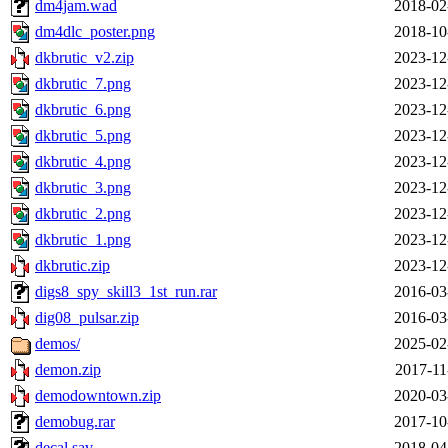
dm4jam.wad
2018-02
dm4dlc_poster.png
2018-10
dkbrutic_v2.zip
2023-12
dkbrutic_7.png
2023-12
dkbrutic_6.png
2023-12
dkbrutic_5.png
2023-12
dkbrutic_4.png
2023-12
dkbrutic_3.png
2023-12
dkbrutic_2.png
2023-12
dkbrutic_1.png
2023-12
dkbrutic.zip
2023-12
digs8_spy_skill3_1st_run.rar
2016-03
dig08_pulsar.zip
2016-03
demos/
2025-02
demon.zip
2017-11
demodowntown.zip
2020-03
demobug.rar
2017-10
decal.sav
2018-04