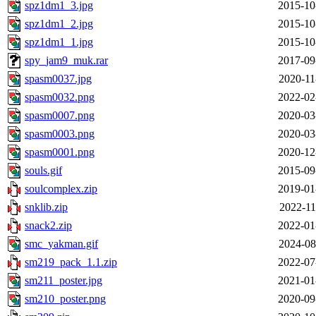
spz1dm1_3.jpg
2015-10
spz1dm1_2.jpg
2015-10
spz1dm1_1.jpg
2015-10
spy_jam9_muk.rar
2017-09
spasm0037.jpg
2020-11
spasm0032.png
2022-02
spasm0007.png
2020-03
spasm0003.png
2020-03
spasm0001.png
2020-12
souls.gif
2015-09
soulcomplex.zip
2019-01
snklib.zip
2022-11
snack2.zip
2022-01
smc_yakman.gif
2024-08
sm219_pack_1.1.zip
2022-07
sm211_poster.jpg
2021-01
sm210_poster.png
2020-09