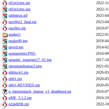
rd1m1rmx.zip
2022-11
rd1m1rmx.jpg
2022-11
rabbitrun.gif
2025-04
quoffee2_final.zip
2023-04
quoffee.zip
2019-07
quake2/
2022-01
quake00.jpg
2018-04
qtwrd.jpg
2014-02
qonquermet.PNG
2016-09
qmaster_xmasjam17_01.jpg
2017-10
qironmanleague2.png
2021-02
qbblock1.zip
2020-05
qbb1.zip
2020-05
qbb1-REVISED.zip
2020-05
q_missionpack_plaque_v1_deadtenor.rar
2016-07
qME_3.1.2.zip
2016-10
q2mdlr9b.zip
2022-10