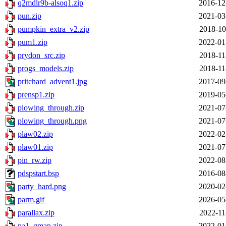
q2mdlr9b-alsoq1.zip
2016-12
pun.zip
2021-03
pumpkin_extra_v2.zip
2018-10
pum1.zip
2022-01
prydon_src.zip
2018-11
progs_models.zip
2018-11
pritchard_advent1.jpg
2017-09
prensp1.zip
2019-05
plowing_through.zip
2021-07
plowing_through.png
2021-07
plaw02.zip
2022-02
plaw01.zip
2021-07
pin_rw.zip
2022-08
pdspstart.bsp
2016-08
party_hard.png
2020-02
parm.gif
2026-05
parallax.zip
2022-11
pa1_qmap.zip
2022-01