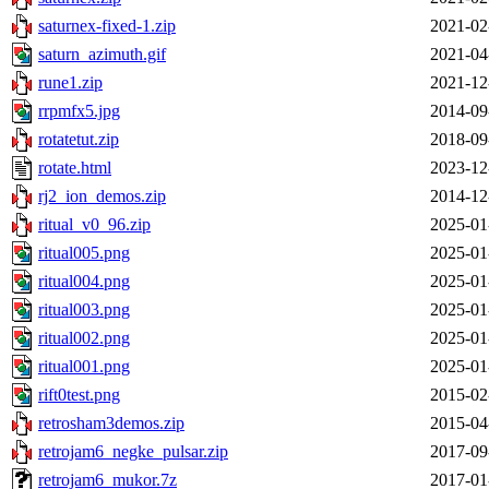
saturnex-fixed-1.zip
2021-02
saturn_azimuth.gif
2021-04
rune1.zip
2021-12
rrpmfx5.jpg
2014-09
rotatetut.zip
2018-09
rotate.html
2023-12
rj2_ion_demos.zip
2014-12
ritual_v0_96.zip
2025-01
ritual005.png
2025-01
ritual004.png
2025-01
ritual003.png
2025-01
ritual002.png
2025-01
ritual001.png
2025-01
rift0test.png
2015-02
retrosham3demos.zip
2015-04
retrojam6_negke_pulsar.zip
2017-09
retrojam6_mukor.7z
2017-01