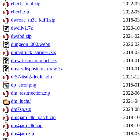
eber1_final.zip
2022-05
eber1.zip
2022-05
dwroae_m3a_kaffi.zip
2016-03
dwellv1.7z
2020-10
dwabd.zip
2021-02
dungeon_000.webp
2026-02
dumptruck_shrine1.zip
2018-03
drew testmap trench.7z
2019-01
drearydisposition_drew.7z
2019-01
dr57-itsd2-deufel.zip
2021-12
dp_error.png
2015-01
dm_resurrection.zip
2022-06
dm_lucht/
2021-04
dm7sp.zip
2023-08
dm4jam_dlc_patch.zip
2018-10
dm4jam_dlc.zip
2018-10
dm4jam.zip
2018-03