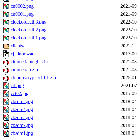
cn0002.png
2021-09
cn0001.png
2021-09
clockofdeath3.png
2022-10
clockofdeath2.png
2022-10
clockofdeath1.png
2022-10
clients/
2021-12
cj_door.wad
2017-09
cimmeriannight.zip
2021-08
cimmerian.zip
2021-08
chthonscrypt_v1.01.zip
2026-01
cd.png
2021-07
cct02.jpg
2015-09
cbsdm5.jpg
2018-04
cbsdm4.jpg
2018-04
cbsdm3.jpg
2018-04
cbsdm2.jpg
2018-04
cbsdm1.jpg
2018-04