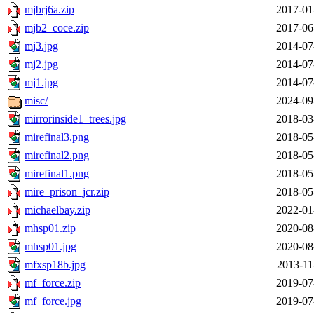
mjbrj6a.zip
2017-01
mjb2_coce.zip
2017-06
mj3.jpg
2014-07
mj2.jpg
2014-07
mj1.jpg
2014-07
misc/
2024-09
mirrorinside1_trees.jpg
2018-03
mirefinal3.png
2018-05
mirefinal2.png
2018-05
mirefinal1.png
2018-05
mire_prison_jcr.zip
2018-05
michaelbay.zip
2022-01
mhsp01.zip
2020-08
mhsp01.jpg
2020-08
mfxsp18b.jpg
2013-11
mf_force.zip
2019-07
mf_force.jpg
2019-07