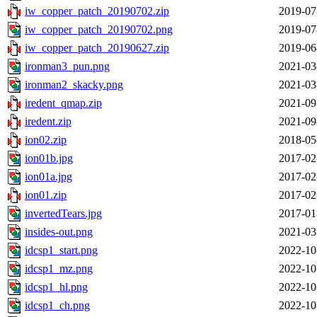
iw_copper_patch_20190702.zip
2019-07
iw_copper_patch_20190702.png
2019-07
iw_copper_patch_20190627.zip
2019-06
ironman3_pun.png
2021-03
ironman2_skacky.png
2021-03
iredent_qmap.zip
2021-09
iredent.zip
2021-09
ion02.zip
2018-05
ion01b.jpg
2017-02
ion01a.jpg
2017-02
ion01.zip
2017-02
invertedTears.jpg
2017-01
insides-out.png
2021-03
idcsp1_start.png
2022-10
idcsp1_mz.png
2022-10
idcsp1_hl.png
2022-10
idcsp1_ch.png
2022-10