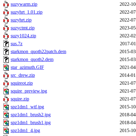
suzywarm.zip
2022-10
suzyhrt_1.01.zip
2022-07
suzyhrt.zip
2022-07
suzyctmt.zip
2023-05
suzy1024.zip
2022-02
sus.7z
2017-01
starkmon_quoth22patch.dem
2015-03
starkmon_quoth2.dem
2015-03
star_azimuth.GIF
2021-04
src_drew.zip
2014-01
squireot.zip
2021-07
squire_preview.jpg
2021-07
squire.zip
2021-07
spz1dm1_wtf.jpg
2015-10
spz1dm1_brush2.jpg
2018-04
spz1dm1_brush1.jpg
2018-04
spz1dm1_4.jpg
2015-10