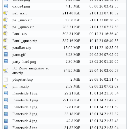
oxide4.png
4.15 MiB
05.08.26 03:42:55
pa1_a.zip
211.48 KiB
21.01.22 07:10:32
pa1_map.zip
308.8 KiB
21.01.22 08:38:26
pa1_qmap.zip
283.31 KiB
21.01.22 07:57:58
Pam1.zip
593.31 KiB
09.12.21 16:56:49
Pam1_qmap.zip
587.16 KiB
10.12.21 08:49:55
parallax.zip
15.92 MiB
12.11.22 10:35:06
parm.gif
3.23 MiB
26.05.26 07:05:02
party_hard.png
2.36 MiB
23.02.20 01:29:05
PC_Zone_magazine_sc
84.95 MiB
29.04.16 03:06:57
ans.zip
pdspstart.bsp
2 MiB
28.08.16 02:31:47
pin_rw.zip
2.59 MiB
02.08.22 07:02:09
Planetside 1.jpg
29.21 KiB
13.01.24 21:50:54
Planetside 1.png
791.27 KiB
13.01.24 21:42:25
Planetside 2.jpg
37.81 KiB
13.01.24 21:51:59
Planetside 3.jpg
33.18 KiB
13.01.24 21:52:32
Planetside 4.jpg
42.8 KiB
13.01.24 21:52:48
Planetside 5.jpg
31.82 KiB
13.01.24 21:53:04