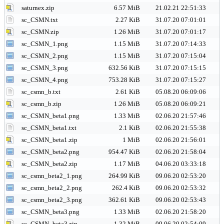
saturnex.zip
6.57 MiB
21.02.21 22:51:33
sc_CSMN.txt
2.27 KiB
31.07.20 07:01:01
sc_CSMN.zip
1.26 MiB
31.07.20 07:01:17
sc_CSMN_1.png
1.15 MiB
31.07.20 07:14:33
sc_CSMN_2.png
1.15 MiB
31.07.20 07:15:04
sc_CSMN_3.png
632.56 KiB
31.07.20 07:15:15
sc_CSMN_4.png
753.28 KiB
31.07.20 07:15:27
sc_csmn_b.txt
2.61 KiB
05.08.20 06:09:06
sc_csmn_b.zip
1.26 MiB
05.08.20 06:09:21
sc_CSMN_beta1.png
1.33 MiB
02.06.20 21:57:46
sc_CSMN_beta1.txt
2.1 KiB
02.06.20 21:55:38
sc_CSMN_beta1.zip
1 MiB
02.06.20 21:56:01
sc_CSMN_beta2.png
954.47 KiB
02.06.20 21:58:04
sc_CSMN_beta2.zip
1.17 MiB
04.06.20 03:33:18
sc_csmn_beta2_1.png
264.99 KiB
09.06.20 02:53:20
sc_csmn_beta2_2.png
262.4 KiB
09.06.20 02:53:32
sc_csmn_beta2_3.png
362.61 KiB
09.06.20 02:53:43
sc_CSMN_beta3.png
1.33 MiB
02.06.20 21:58:20
sc_CSMN_beta3.zip
1.32 MiB
09.06.20 02:54:09