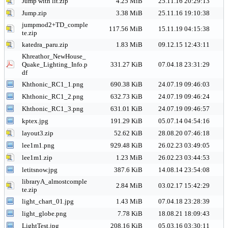
Jump with lit.zip
4.25 MiB
25.11.16 20:29:13
Jump.zip
3.38 MiB
25.11.16 19:10:38
jumpmod2+TD_comple
117.56 MiB
15.11.19 04:15:38
te.zip
katedra_paru.zip
1.83 MiB
09.12.15 12:43:11
Khreathor_NewHouse_
Quake_Lighting_Info.p
331.27 KiB
07.04.18 23:31:29
df
Khthonic_RC1_1.png
690.38 KiB
24.07.19 09:46:03
Khthonic_RC1_2.png
632.73 KiB
24.07.19 09:46:24
Khthonic_RC1_3.png
631.01 KiB
24.07.19 09:46:57
kptex.jpg
191.29 KiB
05.07.14 04:54:16
layout3.zip
52.62 KiB
28.08.20 07:46:18
lee1m1.png
929.48 KiB
26.02.23 03:49:05
lee1m1.zip
1.23 MiB
26.02.23 03:44:53
letitsnow.jpg
387.6 KiB
14.08.14 23:54:08
libraryA_almostcomple
2.84 MiB
03.02.17 15:42:29
te.zip
light_chart_01.jpg
1.43 MiB
07.04.18 23:28:39
light_globe.png
7.78 KiB
18.08.21 18:09:43
LightTest.jpg
208.16 KiB
05.03.16 03:30:11