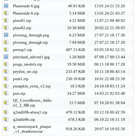
Planetside 6.jpg
40.91 KiB
13.01.24 21:53:26
Planetside 6.zip
5.14 MiB
13.01.24 21:43:27
plaw01.zip
4.21 MiB
12.07.21 09:49:02
plaw02.zip
10.36 MiB
20.02.22 21:39:05
plowing_through.png
6.23 MiB
27.07.21 18:17:36
plowing_through.zip
7.94 MiB
27.07.21 18:17:20
prensp1.zip
497.15 KiB
03.05.19 02:52:51
pritchard_advent1.jpg
1.26 MiB
07.09.17 09:13:44
progs_models.zip
19.58 MiB
06.11.18 06:17:28
prydon_src.zip
233.47 KiB
10.11.18 06:45:14
pum1.zip
230.18 KiB
16.01.22 08:25:50
pumpkin_extra_v2.zip
10.3 KiB
24.10.18 03:11:24
pun.zip
34.27 MiB
14.03.21 02:03:48
Q1_CoverBoxes_Addo
15.5 MiB
07.10.20 01:38:04
n1_2_HR.zip
q2mdlr9b-alsoq1.zip
478.12 KiB
03.12.16 00:42:59
q2mdlr9b.zip
478.3 KiB
06.10.22 16:11:19
q_missionpack_plaque
918.26 KiB
29.07.16 19:02:56
_v1_deadtenor.rar