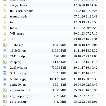
site_archives
12.06.20 18:14:32
tb2_crash_reports
24.02.18 21:37:24
texture_wads
07.01.26 21:36:48
tod
12.09.19 23:23:50
tools
17.01.22 09:50:23
WIP_maps
30.01.23 07:27:10
xl
23.10.22 16:22:31
100b4.zip
45.51 MiB
10.06.18 12:08:06
11l3c08.jpg
810.06 KiB
11.11.16 14:03:32
214165.zip
1.68 MiB
20.10.22 23:11:06
25hp.zip
81.66 KiB
03.01.22 15:04:15
2uz7xwk.jpg
730.38 KiB
10.01.17 16:19:42
359xqth.jpg
126.15 KiB
10.01.17 16:20:15
5thdm1a.jpg
1011.93 KiB
11.10.15 00:58:36
actfig00.jpg
65.34 KiB
26.04.20 02:54:45
ad_atrocious.zip
32.57 MiB
05.09.21 16:06:35
ad_blasphemy.zip
12.25 MiB
16.02.22 22:53:18
ad_e1m3.zip
3.42 MiB
05.02.22 04:52:06