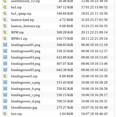
awelllitroom_v2.zip
26.46 KiB
12.06.19 22:38:19
ba1.zip
547.12 KiB
17.01.22 15:06:52
ba1_qmap.zip
546.84 KiB
18.01.22 11:10:56
bastion-hard.zip
4.72 MiB
31.03.15 17:01:59
bastion_firstruns.zip
6.68 MiB
31.03.15 16:59:35
BFM.zip
568.28 KiB
20.11.22 21:00:14
BFMv1.zip
610.73 KiB
20.11.22 21:29:24
bindingtower01.png
568.83 KiB
09.06.19 10:12:19
bindingtower02.png
539.35 KiB
09.06.19 10:12:37
bindingtower03.png
632.89 KiB
09.06.19 10:13:05
bindingtower04.png
407.07 KiB
09.06.19 10:13:46
bindingtower05.png
642.38 KiB
09.06.19 10:14:22
bindingtower2.zip
8.69 MiB
10.06.19 16:23:39
bindingtower_a.png
515.43 KiB
10.06.19 16:28:20
bindingtower_b.png
550.82 KiB
10.06.19 16:28:58
bindingtower_c.png
536.15 KiB
10.06.19 16:29:17
bindingtower_d.png
706.52 KiB
10.06.19 16:29:31
bloodfountain.jpg
275.27 KiB
10.07.16 18:50:40
box.zip
1.04 MiB
10.07.18 18:46:43