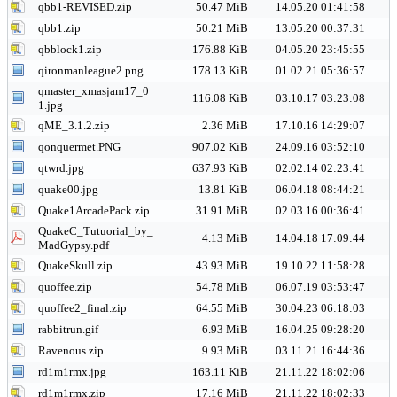
qbb1-REVISED.zip
50.47 MiB
14.05.20 01:41:58
qbb1.zip
50.21 MiB
13.05.20 00:37:31
qbblock1.zip
176.88 KiB
04.05.20 23:45:55
qironmanleague2.png
178.13 KiB
01.02.21 05:36:57
qmaster_xmasjam17_0
116.08 KiB
03.10.17 03:23:08
1.jpg
qME_3.1.2.zip
2.36 MiB
17.10.16 14:29:07
qonquermet.PNG
907.02 KiB
24.09.16 03:52:10
qtwrd.jpg
637.93 KiB
02.02.14 02:23:41
quake00.jpg
13.81 KiB
06.04.18 08:44:21
Quake1ArcadePack.zip
31.91 MiB
02.03.16 00:36:41
QuakeC_Tutuorial_by_
4.13 MiB
14.04.18 17:09:44
MadGypsy.pdf
QuakeSkull.zip
43.93 MiB
19.10.22 11:58:28
quoffee.zip
54.78 MiB
06.07.19 03:53:47
quoffee2_final.zip
64.55 MiB
30.04.23 06:18:03
rabbitrun.gif
6.93 MiB
16.04.25 09:28:20
Ravenous.zip
9.93 MiB
03.11.21 16:44:36
rd1m1rmx.jpg
163.11 KiB
21.11.22 18:02:06
rd1m1rmx.zip
17.16 MiB
21.11.22 18:02:33