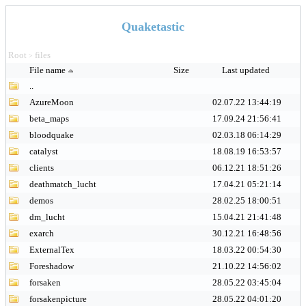
Quaketastic
Root
files
>
File name
Size
Last updated
..
AzureMoon
02.07.22 13:44:19
beta_maps
17.09.24 21:56:41
bloodquake
02.03.18 06:14:29
catalyst
18.08.19 16:53:57
clients
06.12.21 18:51:26
deathmatch_lucht
17.04.21 05:21:14
demos
28.02.25 18:00:51
dm_lucht
15.04.21 21:41:48
exarch
30.12.21 16:48:56
ExternalTex
18.03.22 00:54:30
Foreshadow
21.10.22 14:56:02
forsaken
28.05.22 03:45:04
forsakenpicture
28.05.22 04:01:20