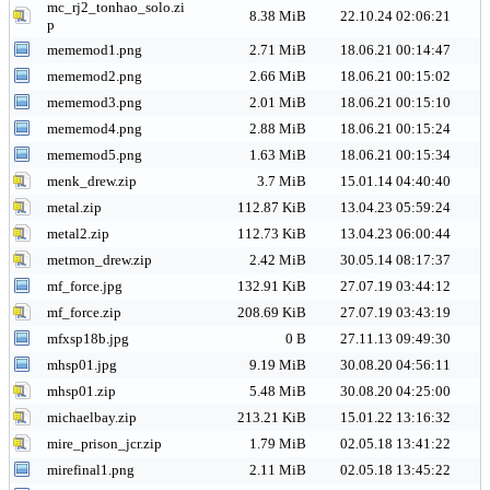
mc_rj2_tonhao_solo.zi
8.38 MiB
22.10.24 02:06:21
p
mememod1.png
2.71 MiB
18.06.21 00:14:47
mememod2.png
2.66 MiB
18.06.21 00:15:02
mememod3.png
2.01 MiB
18.06.21 00:15:10
mememod4.png
2.88 MiB
18.06.21 00:15:24
mememod5.png
1.63 MiB
18.06.21 00:15:34
menk_drew.zip
3.7 MiB
15.01.14 04:40:40
metal.zip
112.87 KiB
13.04.23 05:59:24
metal2.zip
112.73 KiB
13.04.23 06:00:44
metmon_drew.zip
2.42 MiB
30.05.14 08:17:37
mf_force.jpg
132.91 KiB
27.07.19 03:44:12
mf_force.zip
208.69 KiB
27.07.19 03:43:19
mfxsp18b.jpg
0 B
27.11.13 09:49:30
mhsp01.jpg
9.19 MiB
30.08.20 04:56:11
mhsp01.zip
5.48 MiB
30.08.20 04:25:00
michaelbay.zip
213.21 KiB
15.01.22 13:16:32
mire_prison_jcr.zip
1.79 MiB
02.05.18 13:41:22
mirefinal1.png
2.11 MiB
02.05.18 13:45:22