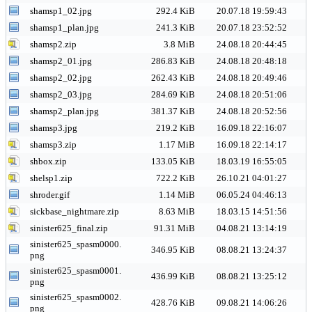
shamsp1_02.jpg
292.4 KiB
20.07.18 19:59:43
shamsp1_plan.jpg
241.3 KiB
20.07.18 23:52:52
shamsp2.zip
3.8 MiB
24.08.18 20:44:45
shamsp2_01.jpg
286.83 KiB
24.08.18 20:48:18
shamsp2_02.jpg
262.43 KiB
24.08.18 20:49:46
shamsp2_03.jpg
284.69 KiB
24.08.18 20:51:06
shamsp2_plan.jpg
381.37 KiB
24.08.18 20:52:56
shamsp3.jpg
219.2 KiB
16.09.18 22:16:07
shamsp3.zip
1.17 MiB
16.09.18 22:14:17
shbox.zip
133.05 KiB
18.03.19 16:55:05
shelsp1.zip
722.2 KiB
26.10.21 04:01:27
shroder.gif
1.14 MiB
06.05.24 04:46:13
sickbase_nightmare.zip
8.63 MiB
18.03.15 14:51:56
sinister625_final.zip
91.31 MiB
04.08.21 13:14:19
sinister625_spasm0000.
346.95 KiB
08.08.21 13:24:37
png
sinister625_spasm0001.
436.99 KiB
08.08.21 13:25:12
png
sinister625_spasm0002.
428.76 KiB
09.08.21 14:06:26
png