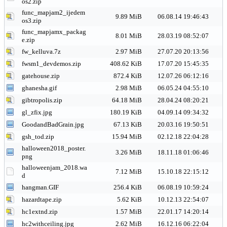
os2.zip
func_mapjam2_ijedem
9.89 MiB
06.08.14 19:46:43
os3.zip
func_mapjamx_packag
8.01 MiB
28.03.19 08:52:07
e.zip
fw_kelluva.7z
2.97 MiB
27.07.20 20:13:56
fwsm1_devdemos.zip
408.62 KiB
17.07.20 15:45:35
gatehouse.zip
872.4 KiB
12.07.26 06:12:16
ghanesha.gif
2.98 MiB
06.05.24 04:55:10
gibtropolis.zip
64.18 MiB
28.04.24 08:20:21
gl_zfix.jpg
180.19 KiB
04.09.14 09:34:32
GoodandBadGrain.jpg
67.13 KiB
20.03.16 19:50:51
gsh_tod.zip
15.94 MiB
02.12.18 22:04:28
halloween2018_poster.
3.26 MiB
18.11.18 01:06:46
png
halloweenjam_2018.wa
7.12 MiB
15.10.18 22:15:12
d
hangman.GIF
256.4 KiB
06.08.19 10:59:24
hazardtape.zip
5.62 KiB
10.12.13 22:54:07
hc1extnd.zip
1.57 MiB
22.01.17 14:20:14
hc2withceiling.jpg
2.62 MiB
16.12.16 06:22:04