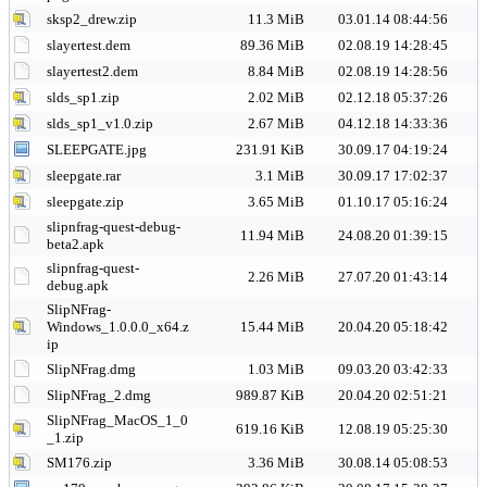
sksp2_drew.zip
11.3 MiB
03.01.14 08:44:56
slayertest.dem
89.36 MiB
02.08.19 14:28:45
slayertest2.dem
8.84 MiB
02.08.19 14:28:56
slds_sp1.zip
2.02 MiB
02.12.18 05:37:26
slds_sp1_v1.0.zip
2.67 MiB
04.12.18 14:33:36
SLEEPGATE.jpg
231.91 KiB
30.09.17 04:19:24
sleepgate.rar
3.1 MiB
30.09.17 17:02:37
sleepgate.zip
3.65 MiB
01.10.17 05:16:24
slipnfrag-quest-debug-
11.94 MiB
24.08.20 01:39:15
beta2.apk
slipnfrag-quest-
2.26 MiB
27.07.20 01:43:14
debug.apk
SlipNFrag-
Windows_1.0.0.0_x64.z
15.44 MiB
20.04.20 05:18:42
ip
SlipNFrag.dmg
1.03 MiB
09.03.20 03:42:33
SlipNFrag_2.dmg
989.87 KiB
20.04.20 02:51:21
SlipNFrag_MacOS_1_0
619.16 KiB
12.08.19 05:25:30
_1.zip
SM176.zip
3.36 MiB
30.08.14 05:08:53