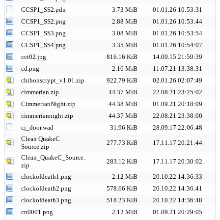
CCSP1_SS2.pdn
3.73 MiB
01.01.26 10:53:31
CCSP1_SS2.png
2.88 MiB
01.01.26 10:53:44
CCSP1_SS3.png
3.08 MiB
01.01.26 10:53:54
CCSP1_SS4.png
3.35 MiB
01.01.26 10:54:07
cct02.jpg
816.16 KiB
14.09.15 21:59:39
cd.png
2.16 MiB
11.07.21 13:38:31
chthonscrypt_v1.01.zip
922.79 KiB
02.01.26 02:07:49
cimmerian.zip
44.37 MiB
22.08.21 23:25:02
CimmerianNight.zip
44.38 MiB
01.09.21 20:18:09
cimmeriannight.zip
44.37 MiB
22.08.21 23:38:00
cj_door.wad
31.96 KiB
28.09.17 22:06:48
Clean QuakeC
277.73 KiB
17.11.17 20:21:44
Source.zip
Clean_QuakeC_Source.
283.12 KiB
17.11.17 20:30:02
zip
clockofdeath1.png
2.12 MiB
20.10.22 14:36:33
clockofdeath2.png
578.66 KiB
20.10.22 14:36:41
clockofdeath3.png
518.23 KiB
20.10.22 14:36:48
cn0001.png
2.12 MiB
01.09.21 20:29:05