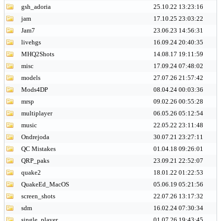
gsh_adoria
25.10.22 13:23:16
jam
17.10.25 23:03:22
Jam7
23.06.23 14:56:31
livehgs
16.09.24 20:40:35
MHQ2Shots
14.08.17 19:11:59
misc
17.09.24 07:48:02
models
27.07.26 21:57:42
Mods4DP
08.04.24 00:03:36
mrsp
09.02.26 00:55:28
multiplayer
06.05.26 05:12:54
music
22.05.22 23:11:48
Ondrejoda
30.07.21 23:27:11
QC Mistakes
01.04.18 09:26:01
QRP_paks
23.09.21 22:52:07
quake2
18.01.22 01:22:53
QuakeEd_MacOS
05.06.19 05:21:56
screen_shots
22.07.26 13:17:32
sdm
16.02.24 07:30:34
single_player
01.07.26 19:43:45