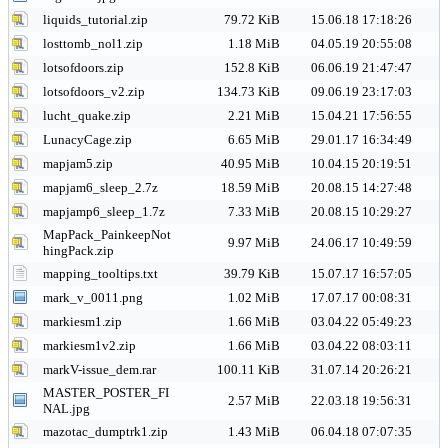
liquids_tutorial.zip
79.72 KiB
15.06.18 17:18:26
losttomb_nol1.zip
1.18 MiB
04.05.19 20:55:08
lotsofdoors.zip
152.8 KiB
06.06.19 21:47:47
lotsofdoors_v2.zip
134.73 KiB
09.06.19 23:17:03
lucht_quake.zip
2.21 MiB
15.04.21 17:56:55
LunacyCage.zip
6.65 MiB
29.01.17 16:34:49
mapjam5.zip
40.95 MiB
10.04.15 20:19:51
mapjam6_sleep_2.7z
18.59 MiB
20.08.15 14:27:48
mapjamp6_sleep_1.7z
7.33 MiB
20.08.15 10:29:27
MapPack_PainkeepNot
9.97 MiB
24.06.17 10:49:59
hingPack.zip
mapping_tooltips.txt
39.79 KiB
15.07.17 16:57:05
mark_v_0011.png
1.02 MiB
17.07.17 00:08:31
markiesm1.zip
1.66 MiB
03.04.22 05:49:23
markiesm1v2.zip
1.66 MiB
03.04.22 08:03:11
markV-issue_dem.rar
100.11 KiB
31.07.14 20:26:21
MASTER_POSTER_FI
2.57 MiB
22.03.18 19:56:31
NAL.jpg
mazotac_dumptrk1.zip
1.43 MiB
06.04.18 07:07:35