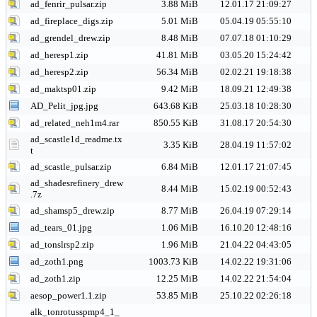
ad_fenrir_pulsar.zip
3.88 MiB
12.01.17 21:09:27
ad_fireplace_digs.zip
5.01 MiB
05.04.19 05:55:10
ad_grendel_drew.zip
8.48 MiB
07.07.18 01:10:29
ad_heresp1.zip
41.81 MiB
03.05.20 15:24:42
ad_heresp2.zip
56.34 MiB
02.02.21 19:18:38
ad_maktsp01.zip
9.42 MiB
18.09.21 12:49:38
AD_Pelit_jpg.jpg
643.68 KiB
25.03.18 10:28:30
ad_related_neh1m4.rar
850.55 KiB
31.08.17 20:54:30
ad_scastle1d_readme.tx
3.35 KiB
28.04.19 11:57:02
t
ad_scastle_pulsar.zip
6.84 MiB
12.01.17 21:07:45
ad_shadesrefinery_drew
8.44 MiB
15.02.19 00:52:43
.7z
ad_shamsp5_drew.zip
8.77 MiB
26.04.19 07:29:14
ad_tears_01.jpg
1.06 MiB
16.10.20 12:48:16
ad_tonslrsp2.zip
1.96 MiB
21.04.22 04:43:05
ad_zoth1.png
1003.73 KiB
14.02.22 19:31:06
ad_zoth1.zip
12.25 MiB
14.02.22 21:54:04
aesop_power1.1.zip
53.85 MiB
25.10.22 02:26:18
alk_tonrotusspmp4_1_