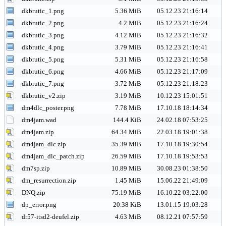
dkbrutic_1.png
5.36 MiB
05.12.23 21:16:14
dkbrutic_2.png
4.2 MiB
05.12.23 21:16:24
dkbrutic_3.png
4.12 MiB
05.12.23 21:16:32
dkbrutic_4.png
3.79 MiB
05.12.23 21:16:41
dkbrutic_5.png
5.31 MiB
05.12.23 21:16:58
dkbrutic_6.png
4.66 MiB
05.12.23 21:17:09
dkbrutic_7.png
3.72 MiB
05.12.23 21:18:23
dkbrutic_v2.zip
3.19 MiB
10.12.23 15:01:51
dm4dlc_poster.png
7.78 MiB
17.10.18 18:14:34
dm4jam.wad
144.4 KiB
24.02.18 07:53:25
dm4jam.zip
64.34 MiB
22.03.18 19:01:38
dm4jam_dlc.zip
35.39 MiB
17.10.18 19:30:54
dm4jam_dlc_patch.zip
26.59 MiB
17.10.18 19:53:53
dm7sp.zip
10.89 MiB
30.08.23 01:38:50
dm_resurrection.zip
1.45 MiB
15.06.22 21:49:09
DNQ.zip
75.19 MiB
16.10.22 03:22:00
dp_error.png
20.38 KiB
13.01.15 19:03:28
dr57-itsd2-deufel.zip
4.63 MiB
08.12.21 07:57:59