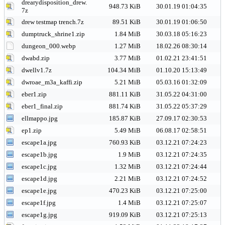
drearydisposition_drew.
948.73 KiB
30.01.19 01:04:35
7z
drew testmap trench.7z
89.51 KiB
30.01.19 01:06:50
dumptruck_shrine1.zip
1.84 MiB
30.03.18 05:16:23
dungeon_000.webp
1.27 MiB
18.02.26 08:30:14
dwabd.zip
3.77 MiB
01.02.21 23:41:51
dwellv1.7z
104.34 MiB
01.10.20 15:13:49
dwroae_m3a_kaffi.zip
5.21 MiB
05.03.16 01:32:09
eber1.zip
881.11 KiB
31.05.22 04:31:00
eber1_final.zip
881.74 KiB
31.05.22 05:37:29
ellmappo.jpg
185.87 KiB
27.09.17 02:30:53
ep1.zip
5.49 MiB
06.08.17 02:58:51
escape1a.jpg
760.93 KiB
03.12.21 07:24:23
escape1b.jpg
1.9 MiB
03.12.21 07:24:35
escape1c.jpg
1.32 MiB
03.12.21 07:24:44
escape1d.jpg
2.21 MiB
03.12.21 07:24:52
escape1e.jpg
470.23 KiB
03.12.21 07:25:00
escape1f.jpg
1.4 MiB
03.12.21 07:25:07
escape1g.jpg
919.09 KiB
03.12.21 07:25:13