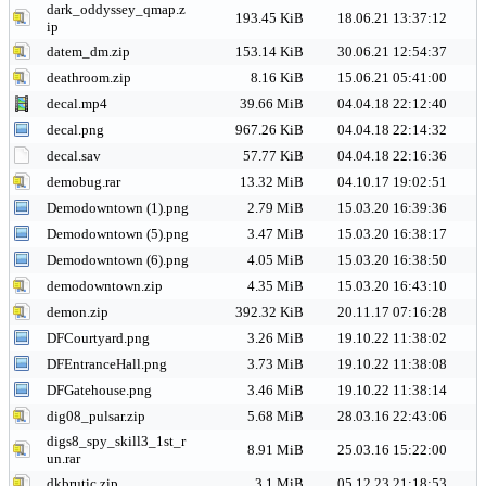
dark_oddyssey_qmap.z
193.45 KiB
18.06.21 13:37:12
ip
datem_dm.zip
153.14 KiB
30.06.21 12:54:37
deathroom.zip
8.16 KiB
15.06.21 05:41:00
decal.mp4
39.66 MiB
04.04.18 22:12:40
decal.png
967.26 KiB
04.04.18 22:14:32
decal.sav
57.77 KiB
04.04.18 22:16:36
demobug.rar
13.32 MiB
04.10.17 19:02:51
Demodowntown (1).png
2.79 MiB
15.03.20 16:39:36
Demodowntown (5).png
3.47 MiB
15.03.20 16:38:17
Demodowntown (6).png
4.05 MiB
15.03.20 16:38:50
demodowntown.zip
4.35 MiB
15.03.20 16:43:10
demon.zip
392.32 KiB
20.11.17 07:16:28
DFCourtyard.png
3.26 MiB
19.10.22 11:38:02
DFEntranceHall.png
3.73 MiB
19.10.22 11:38:08
DFGatehouse.png
3.46 MiB
19.10.22 11:38:14
dig08_pulsar.zip
5.68 MiB
28.03.16 22:43:06
digs8_spy_skill3_1st_r
8.91 MiB
25.03.16 15:22:00
un.rar
dkbrutic.zip
3.1 MiB
05.12.23 21:18:53