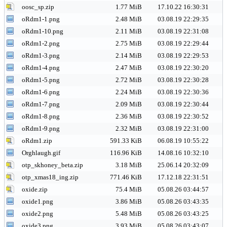
oosc_sp.zip
1.77 MiB
17.10.22 16:30:31
oRdm1-1.png
2.48 MiB
03.08.19 22:29:35
oRdm1-10.png
2.11 MiB
03.08.19 22:31:08
oRdm1-2.png
2.75 MiB
03.08.19 22:29:44
oRdm1-3.png
2.14 MiB
03.08.19 22:29:53
oRdm1-4.png
2.47 MiB
03.08.19 22:30:20
oRdm1-5.png
2.72 MiB
03.08.19 22:30:28
oRdm1-6.png
2.24 MiB
03.08.19 22:30:36
oRdm1-7.png
2.09 MiB
03.08.19 22:30:44
oRdm1-8.png
2.36 MiB
03.08.19 22:30:52
oRdm1-9.png
2.32 MiB
03.08.19 22:31:00
oRdm1.zip
591.33 KiB
06.08.19 10:55:22
Orghlaugh.gif
116.96 KiB
14.08.16 10:32:10
otp_skhoney_beta.zip
3.18 MiB
25.06.14 20:32:09
otp_xmas18_ing.zip
771.46 KiB
17.12.18 22:31:51
oxide.zip
75.4 MiB
05.08.26 03:44:57
oxide1.png
3.86 MiB
05.08.26 03:43:35
oxide2.png
5.48 MiB
05.08.26 03:43:25
oxide3.png
3.93 MiB
05.08.26 03:43:07