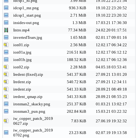
idcsp1_hl.png
3.99 MiB
19.10.22 23:21:54
idcsp1_mz.png
936.3 KiB
19.10.22 23:20:52
idcsp1_start.png
2.71 MiB
19.10.22 23:20:32
insides-out.png
1.3 MiB
17.03.21 17:36:30
Intro.mp4
77.34 MiB
24.02.20 01:17:51
invertedTears.jpg
1.65 MiB
02.01.17 09:01:16
ion01.zip
2.56 MiB
12.02.17 06:34:22
ion01a.jpg
216.51 KiB
12.02.17 06:12:12
ion01b.jpg
188.52 KiB
12.02.17 06:12:36
ion02.zip
2.28 MiB
04.05.18 03:53:41
Iredent (fixed).zip
541.37 KiB
27.09.21 13:01:20
Iredent.zip
540.72 KiB
27.09.21 12:34:11
iredent.zip
541.33 KiB
28.09.21 08:49:18
iredent_qmap.zip
541.33 KiB
28.09.21 08:55:23
ironman2_skacky.png
251.37 KiB
01.03.21 13:02:17
ironman3_pun.png
202.84 KiB
15.03.21 03:22:32
iw_copper_patch_2019
7.83 KiB
27.06.19 19:32:32
0627.zip
iw_copper_patch_2019
23.23 KiB
02.07.19 19:13:58
0702.png