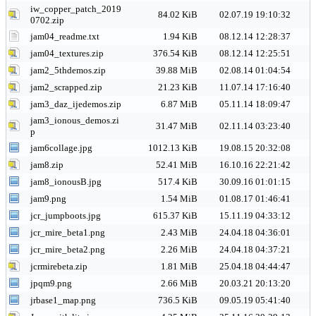
iw_copper_patch_2019
84.02 KiB
02.07.19 19:10:32
0702.zip
jam04_readme.txt
1.94 KiB
08.12.14 12:28:37
jam04_textures.zip
376.54 KiB
08.12.14 12:25:51
jam2_5thdemos.zip
39.88 MiB
02.08.14 01:04:54
jam2_scrapped.zip
21.23 KiB
11.07.14 17:16:40
jam3_daz_ijedemos.zip
6.87 MiB
05.11.14 18:09:47
jam3_ionous_demos.zi
31.47 MiB
02.11.14 03:23:40
p
jam6collage.jpg
1012.13 KiB
19.08.15 20:32:08
jam8.zip
52.41 MiB
16.10.16 22:21:42
jam8_ionousB.jpg
517.4 KiB
30.09.16 01:01:15
jam9.png
1.54 MiB
01.08.17 01:46:41
jcr_jumpboots.jpg
615.37 KiB
15.11.19 04:33:12
jcr_mire_beta1.png
2.43 MiB
24.04.18 04:36:01
jcr_mire_beta2.png
2.26 MiB
24.04.18 04:37:21
jcrmirebeta.zip
1.81 MiB
25.04.18 04:44:47
jpqm9.png
2.66 MiB
20.03.21 20:13:20
jrbase1_map.png
736.5 KiB
09.05.19 05:41:40