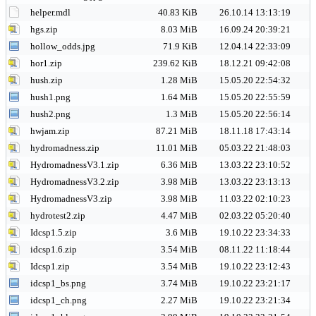
helper.mdl
40.83 KiB
26.10.14 13:13:19
hgs.zip
8.03 MiB
16.09.24 20:39:21
hollow_odds.jpg
71.9 KiB
12.04.14 22:33:09
hor1.zip
239.62 KiB
18.12.21 09:42:08
hush.zip
1.28 MiB
15.05.20 22:54:32
hush1.png
1.64 MiB
15.05.20 22:55:59
hush2.png
1.3 MiB
15.05.20 22:56:14
hwjam.zip
87.21 MiB
18.11.18 17:43:14
hydromadness.zip
11.01 MiB
05.03.22 21:48:03
HydromadnessV3.1.zip
6.36 MiB
13.03.22 23:10:52
HydromadnessV3.2.zip
3.98 MiB
13.03.22 23:13:13
HydromadnessV3.zip
3.98 MiB
11.03.22 02:10:23
hydrotest2.zip
4.47 MiB
02.03.22 05:20:40
Idcsp1.5.zip
3.6 MiB
19.10.22 23:34:33
idcsp1.6.zip
3.54 MiB
08.11.22 11:18:44
Idcsp1.zip
3.54 MiB
19.10.22 23:12:43
idcsp1_bs.png
3.74 MiB
19.10.22 23:21:17
idcsp1_ch.png
2.27 MiB
19.10.22 23:21:34