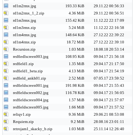
rd1m2rmx.jpg
193.33 KiB
29.11.22 00:56:33
rd1m2rmx_1_2.zip
4.36 MiB
29.11.22 00:56:51
rd1m3rmx.jpg
155.42 KiB
11.12.22 22:17:09
rd1m3rmx.zip
5.24 MiB
11.12.22 22:16:58
rd1m4rmx.jpg
148.64 KiB
27.12.22 22:39:22
rd1m4rmx.zip
18.72 MiB
27.12.22 22:39:10
Recursion.zip
1.03 MiB
18.08.18 20:53:14
redfiedlscreen003.jpg
108.95 KiB
09.04.17 21:56:18
redfield1.zip
1.35 MiB
29.04.17 21:17:50
redfield1_beta.zip
4.13 MiB
09.04.17 21:54:19
redfield_ankh01.zip
2.52 MiB
07.05.17 23:59:52
redfieldscreen001.jpg
191.98 KiB
09.04.17 21:55:43
redfieldscreen002.jpg
116.78 KiB
09.04.17 21:56:05
redfieldscreen004.jpg
1.57 MiB
09.04.17 21:57:07
redfieldscreen005.jpg
1.66 MiB
09.04.17 21:57:52
reliqv1.zip
9.36 MiB
29.06.21 08:53:08
Requiem.zip
9.2 MiB
28.08.16 23:01:11
retrojam1_skacky_b.zip
1.03 MiB
25.11.14 12:26:40