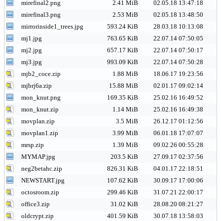
mirefinal2.png
2.41 MiB
02.05.18 13:47:18
mirefinal3.png
2.53 MiB
02.05.18 13:48:50
mirrorinside1_trees.jpg
593.24 KiB
28.03.18 10:13:08
mj1.jpg
763.65 KiB
22.07.14 07:50:05
mj2.jpg
657.17 KiB
22.07.14 07:50:17
mj3.jpg
993.09 KiB
22.07.14 07:50:28
mjb2_coce.zip
1.88 MiB
18.06.17 19:23:56
mjbrj6a.zip
15.88 MiB
02.01.17 09:02:14
mon_knut.png
169.35 KiB
25.02.16 16:49:52
mon_knut.zip
1.14 MiB
25.02.16 16:49:38
movplan.zip
3.5 MiB
26.12.17 01:12:56
movplan1.zip
3.99 MiB
06.01.18 17:07:07
mrsp.zip
1.39 MiB
09.02.26 00:55:28
MYMAP.jpg
203.5 KiB
27.09.17 02:37:56
neg2betahc.zip
826.31 KiB
04.01.17 22:18:51
NEWSTART.jpg
107.62 KiB
30.09.17 17:00:06
octosroom.zip
299.46 KiB
31.07.21 22:00:17
office3.zip
31.02 KiB
28.08.20 08:21:27
oldcrypt.zip
401.59 KiB
30.07.18 13:58:03