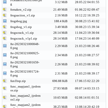
FOrsaken1920x1080.pn
3.12 MiB
28.05.22 04:01:55
g
forsaken_v2.zip
21.49 MiB
01.06.22 02:09:47
frogsaction_v1.zip
2.16 MiB
10.12.22 16:39:25
frogsbog.jpg
188.4 KiB
30.08.23 15:41:02
frogsbog_v1.zip
3.49 MiB
30.08.23 15:39:34
frogscrack_v1.zip
28.14 MiB
11.04.23 19:36:04
frogscrack_v1p1.zip
28.14 MiB
17.04.23 14:40:09
fte-20230321000848-
2.29 MiB
21.03.23 08:26:46
0.png
fte-20230321000925-
2.34 MiB
21.03.23 08:27:57
0.png
fte-20230321001659-
2.26 MiB
21.03.23 08:39:02
0.png
fte-20230321001724-
2.31 MiB
21.03.23 08:39:17
0.png
fun1bsp.zip
696.88 KiB
17.06.15 02:22:20
func_mapjam1_ijedem
27.93 MiB
09.07.14 03:33:15
os.zip
func_mapjam2_ijedem
10.65 MiB
02.08.14 01:01:51
os1.zip
func_mapjam2_ijedem
38.25 MiB
13.08.14 20:42:19