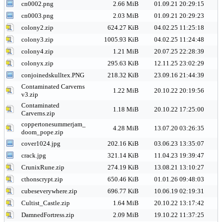
cn0002.png
2.66 MiB
01.09.21 20:29:15
cn0003.png
2.03 MiB
01.09.21 20:29:23
colony2.zip
624.27 KiB
04.02.25 11:25:18
colony3.zip
1005.93 KiB
04.02.25 11:24:48
colony4.zip
1.21 MiB
20.07.25 22:28:39
colonyx.zip
295.63 KiB
12.11.25 23:02:29
conjoinedskulltex.PNG
218.32 KiB
23.09.16 21:44:39
Contaminated Carverns
1.22 MiB
20.10.22 20:19:56
v3.zip
Contaminated
1.18 MiB
20.10.22 17:25:00
Carverns.zip
coppertonesummerjam_
4.28 MiB
13.07.20 03:26:35
doom_pope.zip
cover1024.jpg
202.16 KiB
03.06.23 13:35:07
crack.jpg
321.14 KiB
11.04.23 19:39:47
CrunixRune.zip
274.19 KiB
13.08.21 13:10:27
cthonscrypt.zip
650.46 KiB
01.01.26 09:48:03
cubeseverywhere.zip
696.77 KiB
10.06.19 02:19:31
Cultist_Castle.zip
1.64 MiB
20.10.22 13:17:42
DamnedFortress.zip
2.09 MiB
19.10.22 11:37:25