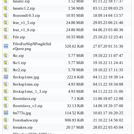
fanatic.zip
1.52 MiB
01.11.22 18:17:37
fanatic1.2.zip
1.56 MiB
03.11.22 09:03:25
fbxtomdl-0.3.zip
10.95 MiB
18.09.14 04:13:57
fear_v1_5.zip
24.86 MiB
29.05.23 06:21:46
fear_v1_6.zip
24.86 MiB
04.06.23 03:40:36
File.zip
10.55 MiB
25.10.22 12:23:41
FilesForSlipNFragInSid
520.62 KiB
27.07.20 01:51:36
eQuest.png
fkc.zip
5.77 MiB
19.10.22 11:07:47
fkc1.zip
5.77 MiB
19.10.22 11:24:41
fkc2.zip
5.78 MiB
19.10.22 17:11:35
flecksp1rmx.jpg
222.6 KiB
04.11.22 19:39:14
flecksp1rmx.zip
4.93 MiB
04.11.22 19:34:08
flecksp1rmx_1_3.zip
4.93 MiB
04.11.22 22:31:06
floorislava.zip
7.1 KiB
11.06.19 07:12:08
floorislava_v2.zip
32.13 KiB
14.06.19 20:37:00
fm775s.jpg
114.52 KiB
10.01.17 16:20:25
Foreshadow.zip
906.93 KiB
21.10.22 14:56:02
forsaken.zip
20.17 MiB
28.05.22 03:45:04