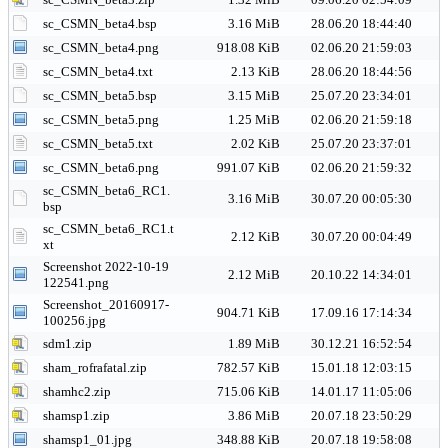
sc_CSMN_beta4.bsp
3.16 MiB
28.06.20 18:44:40
sc_CSMN_beta4.png
918.08 KiB
02.06.20 21:59:03
sc_CSMN_beta4.txt
2.13 KiB
28.06.20 18:44:56
sc_CSMN_beta5.bsp
3.15 MiB
25.07.20 23:34:01
sc_CSMN_beta5.png
1.25 MiB
02.06.20 21:59:18
sc_CSMN_beta5.txt
2.02 KiB
25.07.20 23:37:01
sc_CSMN_beta6.png
991.07 KiB
02.06.20 21:59:32
sc_CSMN_beta6_RC1.
3.16 MiB
30.07.20 00:05:30
bsp
sc_CSMN_beta6_RC1.t
2.12 KiB
30.07.20 00:04:49
xt
Screenshot 2022-10-19
2.12 MiB
20.10.22 14:34:01
122541.png
Screenshot_20160917-
904.71 KiB
17.09.16 17:14:34
100256.jpg
sdm1.zip
1.89 MiB
30.12.21 16:52:54
sham_rofrafatal.zip
782.57 KiB
15.01.18 12:03:15
shamhc2.zip
715.06 KiB
14.01.17 11:05:06
shamsp1.zip
3.86 MiB
20.07.18 23:50:29
shamsp1_01.jpg
348.88 KiB
20.07.18 19:58:08