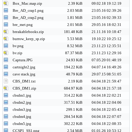
Box_Mac.map.zip
2.39 KiB
09.02.18 19:12:19
Bre_AD_crap1.png
2.03 MiB
23.05.16 02:39:26
Bre_AD_crap2.png
1.81 MiB
23.05.16 02:39:33
bre_met.png
2.01 MiB
29.05.16 18:02:31
breakablebooks.zip
181.48 KiB
21.11.16 10:18:47
burrow_keep_sp.zip
5.53 MiB
19.10.22 10:25:12
bv.png
8.52 MiB
23.11.23 12:35:51
bv.zip
87.37 MiB
23.11.23 12:29:16
Captura.JPG
24.93 KiB
07.05.20 01:48:19
cartnight2.jpg
194.22 KiB
04.07.14 16:49:26
cave stack.jpg
48.79 KiB
29.07.15 08:51:05
CBS_DM1.txt
2.19 KiB
04.04.18 21:59:47
CBS_DM1.zip
684.97 KiB
04.04.18 21:57:18
cbsdm1.jpg
314.22 KiB
04.04.18 22:02:21
cbsdm2.jpg
317.51 KiB
04.04.18 22:04:06
cbsdm3.jpg
299.1 KiB
04.04.18 22:05:43
cbsdm4.jpg
284.54 KiB
04.04.18 22:07:07
cbsdm5.jpg
302.22 KiB
04.04.18 22:08:35
CCSP1_SS1.png
2.54 MiB
01.01.26 10:53:12