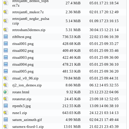
retrojam6_demos_toph
27.4 MiB
05.01.17 21:18:54
er.7z
retrojam6_mukor.7z
2.36 MiB
02.01.17 20:12:49
retrojam6_negke_pulsa
5.14 MiB
01.09.17 23:16:15
r.zip
retrosham3demos.zip
5.31 MiB
30.04.15 12:21:14
rift0test.png
736.53 KiB
22.02.15 06:16:39
ritual001.png
428.68 KiB
05.01.25 09:35:27
ritual002.png
409.49 KiB
05.01.25 09:35:46
ritual003.png
422.46 KiB
05.01.25 09:36:00
ritual004.png
478.21 KiB
05.01.25 09:36:10
ritual005.png
481.53 KiB
05.01.25 09:36:20
ritual_v0_96.zip
79.84 MiB
05.01.25 09:44:31
rj2_ion_demos.zip
8.66 MiB
06.12.14 05:32:55
rotate.html
9.32 KiB
23.12.23 22:04:06
rotatetut.zip
24.45 KiB
23.09.18 12:52:05
rrpmfx5.jpg
212.55 KiB
13.09.14 06:38:10
rune1.zip
643.03 KiB
24.12.21 03:14:13
saturn_azimuth.gif
4.99 MiB
02.04.21 17:49:44
saturnex-fixed-1.zip
13.01 MiB
21.02.21 23:45:39