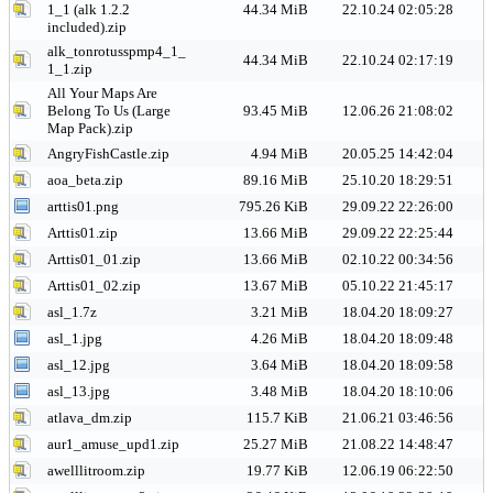
1_1 (alk 1.2.2
44.34 MiB
22.10.24 02:05:28
included).zip
alk_tonrotusspmp4_1_
44.34 MiB
22.10.24 02:17:19
1_1.zip
All Your Maps Are
Belong To Us (Large
93.45 MiB
12.06.26 21:08:02
Map Pack).zip
AngryFishCastle.zip
4.94 MiB
20.05.25 14:42:04
aoa_beta.zip
89.16 MiB
25.10.20 18:29:51
arttis01.png
795.26 KiB
29.09.22 22:26:00
Arttis01.zip
13.66 MiB
29.09.22 22:25:44
Arttis01_01.zip
13.66 MiB
02.10.22 00:34:56
Arttis01_02.zip
13.67 MiB
05.10.22 21:45:17
asl_1.7z
3.21 MiB
18.04.20 18:09:27
asl_1.jpg
4.26 MiB
18.04.20 18:09:48
asl_12.jpg
3.64 MiB
18.04.20 18:09:58
asl_13.jpg
3.48 MiB
18.04.20 18:10:06
atlava_dm.zip
115.7 KiB
21.06.21 03:46:56
aur1_amuse_upd1.zip
25.27 MiB
21.08.22 14:48:47
awelllitroom.zip
19.77 KiB
12.06.19 06:22:50